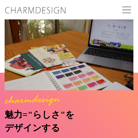
魅力="らしさ"を
デザインする