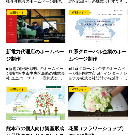
様介護施設のホームページ制作を
北区武蔵ヶ丘の株式会社すてき・
させていただきました。リハビリ
プランニング様 《構成》《レス
ライフアゲインは短時間型のリハ
ポンシブ》《デザイン》《コーデ
WEBサイト
WEBサイト
ビリ特化型デイサービスです。レ
ィング》《パララックス》 Web
ッドコードエクササイズや各種運
サイト
動機器も充実しています。理学
療...
新電力代理店のホームペー
IT系グローバル企業のホー
ジ制作
ムページ制作
■新電力販売代理店のホームペー
■IT系グローバル企業のホームペ
ジ制作熊本市中央区島崎の株式会
ージ制作熊本市 atmインターナシ
社 ユニバーサリー 様株式会社
ョナル株式会社設計から試作・開
ユニバーサリーのホームページを
発・製造までのワンストップソリ
制作させていただきました。丸紅
ューションを提供しているatmイ
WEBサイト
WEBサイト
新電力の代理店として、新電力の
ンターナショナル株式会社さまの
導入支援や自家消費型太陽光発電
ホームページです。 大手の企業
導入支援をされています。《構...
や大学と連携しながら、...
熊本市の個人向け資産形成
花屋（フラワーショップ）