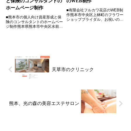
と保険のコンサルタントの
のWEB制作
ホームページ制作
■有限会社フルカワ花店のWEB制
作熊本市中央区上林町のフラワー
■熊本市の個人向け資産形成と保
ショップブライダル、お祝いの胡
険のコンサルタントのホームペー
蝶蘭やギフトボックス初め、 多
ジ制作熊本県熊本市中央区水前寺
くのお客様に美しい花や緑に囲ま
情報とせんたく 様個人の方向け
れた時間をお過ごしいただくこと
のサイト「保障は掛け捨て安いに
を目指し、 熊本県内で3ブランド
限る」「浮いたお金はコツコツ投
4店舗を展開されています。...
信」をモットーに、保険のメーカ
ーを問わずに、お客様に合わせ
た...
天草市のクリニック
熊本、光の森の美容エステサロン