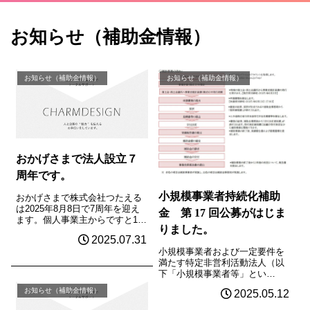
お知らせ（補助金情報）
お知らせ（補助金情報）
お知らせ（補助金情報）
おかげさまで法人設立７
周年です。
小規模事業者持続化補助
おかげさまで株式会社つたえる
は2025年8月8日で7周年を迎え
金 第 17 回公募がはじま
ます。個人事業主からですと12
りました。
周年になります。多くのいいク
2025.07.31
ライアント様に恵まれ、これま
小規模事業者および一定要件を
で続けられていることを感謝申
満たす特定非営利活動法人（以
し上げます。これからも私たち
下「小規模事業者等」とい
が大切にしていることは引き続
う。）が今後複数年にわたり相
き大切に...
お知らせ（補助金情報）
2025.05.12
次いで直面する制度変更等に対
応するために取り組む販路開拓