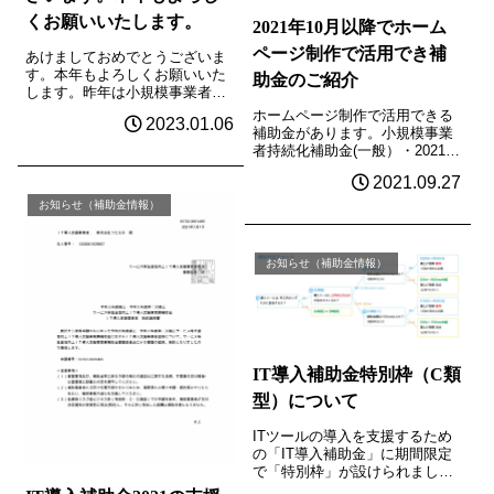
くお願いいたします。
2021年10月以降でホーム
ページ制作で活用でき補
あけましておめでとうございま
す。本年もよろしくお願いいた
助金のご紹介
します。昨年は小規模事業者持
続化補助金＜低感染リスク型ビ
ホームページ制作で活用できる
2023.01.06
ジネス枠＞小規模事業者持続化
補助金があります。小規模事業
補助金事業再構築補助金などの
者持続化補助金(一般）・2021年
補助金を活用したホームページ
10月1日 締切り（締切日当日消
の作成に携わりました。今年も
2021.09.27
印有効）・2022年 2月4日 締
継続している補助...
切り（締切日当日消印有効）◆
お知らせ（補助金情報）
補助対象者「小規模事業者」及
び、一定の要件を満たした特...
お知らせ（補助金情報）
IT導入補助金特別枠（C類
型）について
ITツールの導入を支援するため
の「IT導入補助金」に期間限定
で「特別枠」が設けられまし
た。実店舗販売からネット通販