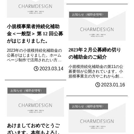
等の取組の経費の一部を補助す
ることにより、地域の雇用や産
業を支える小規模事業...
お知らせ（補助金情報）
小規模事業者持続化補助
金＜一般型＞ 第 12 回公募
がはじまりました。
2023年２月公募締め切り
2023年の小規模持続化補助金の
公募がはじまりました。ホーム
の補助金のご紹介
ページ制作で活用されたい方は
補助金総額の1/4が上限になって
小規模持続化補助金の第11の公
2023.03.14
ますので注意が必要です。補助
募要領が公開されています。小
上限50万円［通常枠］200万円
規模事業主の方やこれから創業
［賃金引上げ枠・卒業枠・後継
される方は是非、チェックして
者支援枠・創業枠］※インボイ
2023.01.16
みて下さい。申請書類の受付締
ス特...
切2023年2月20日（月）【最終
お知らせ（補助金情報）
日当日消印有効】事業支援計画
書（様式４）発行の受付締切原
則202...
お知らせ（補助金情報）
あけましておめでとうご
ざいます。本年もよろし