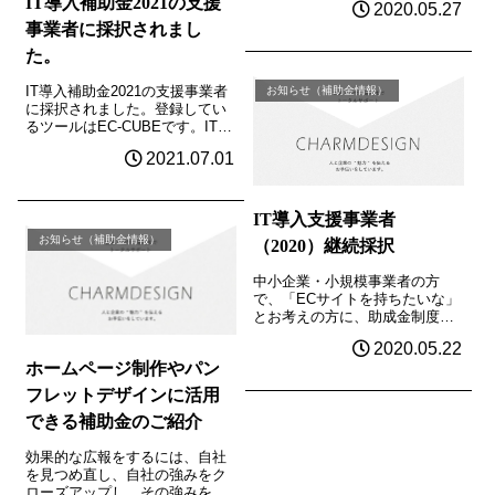
IT導入補助金2021の支援
2020.05.27
シフト（ECサイト）などの「非
事業者に採択されまし
対面型ビジネスモデルへの転
換」（類型B）や、従業員の在
た。
宅勤務を推進する「テレワーク
環境の整備」（...
IT導入補助金2021の支援事業者
お知らせ（補助金情報）
に採択されました。登録してい
るツールはEC-CUBEです。IT導
入補助金を活用してオンライン
2021.07.01
ショップを構築されたい方はご
連絡下さい。
IT導入支援事業者
お知らせ（補助金情報）
（2020）継続採択
中小企業・小規模事業者の方
で、「ECサイトを持ちたいな」
とお考えの方に、助成金制度を
お勧めすることがあります。条
2020.05.22
件がありますが、補助金を利用
ホームページ制作やパン
することで、制作に関わる料金
を軽減することが可能です。今
フレットデザインに活用
回ご紹介するのは、「IT導入補
できる補助金のご紹介
助金」で費用の...
効果的な広報をするには、自社
を見つめ直し、自社の強みをク
ローズアップし、その強みをお