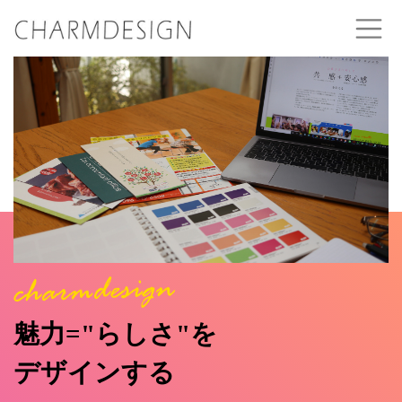
魅力="らしさ"を
デザインする