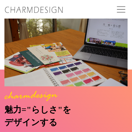
魅力="らしさ"を
デザインする