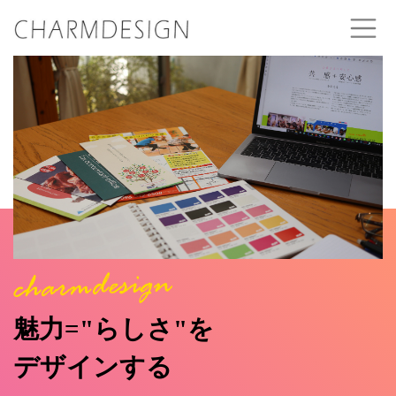
魅力="らしさ"を
デザインする