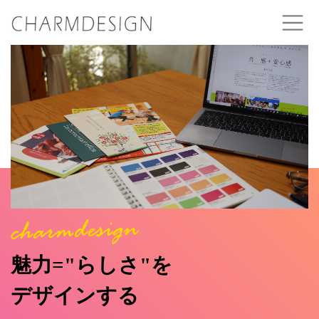
魅力="らしさ"を
デザインする