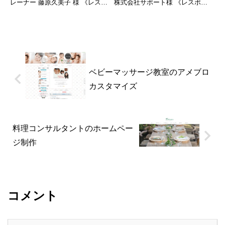
レーナー 藤原久美子 様 《レスポ
株式会社サポート様 《レスポン
ンシブ》《デザイン》《コーディ
シブ》《デザイン》《コーディン
ング》《構成》 ■トップページデ
グ》《パララックス》《ブログ》
ザイン：よあけデザインHOME /
株式会社サポートは保険のプロの
ABOUT / 制作実績 / 制作料金 /
総合リスクコンサルタントチーム
無料...
で、個人様・法人・事業主様・
ド...
ベビーマッサージ教室のアメブロ
カスタマイズ
料理コンサルタントのホームペー
ジ制作
コメント