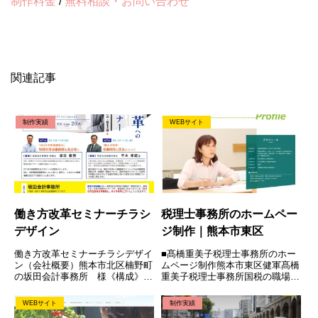
制作料金
/
無料相談・お問い合わせ
関連記事
制作実績
WEBサイト
働き方改革セミナーチラシ
税理士事務所のホームペー
デザイン
ジ制作｜熊本市東区
働き方改革セミナーチラシデザイ
■髙橋重美子税理士事務所のホー
ン（会社概要）熊本市北区楠野町
ムページ制作熊本市東区健軍髙橋
の坂田会計事務所 様《構成》
重美子税理士事務所国税の職場で
《デザイン》HOME / ABOUT /
の32年間の勤務経験を活かし「経
制作実績 / 制作料金 / 無料相談・
営サポート」「税務」「財務アド
WEBサイト
制作実績
お問い合わせ
バイス」をされています。 女性