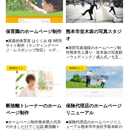
らしい視点で、経営者様に親身に
寄り添いサポートされ、新規創...
保育園のホームページ制作
熊本市並木坂の写真スタジ
オ
■家庭的保育室 はぐくみ 様 WEB
サイト制作（ランディングペー
■原田写真場様のホームページ制
ジ・レスポンシブ対応） ≪ディ
作熊本市上通り・並木坂の写真館
レクション≫ ≪デザイン≫ ≪
＜ウェディング／成人式／七五三
コーディング» ≪WordPress構
／入学/卒業／お見合い・プロフ
築»
ィール／マタニティ／赤ちゃん／
WEBサイト
WEBサイト
家族の記念写真／証明写真／終活
遺影＞熊本の中心部並木坂に位置
し、長年地元の方にご利用いた
だ...
断捨離トレーナーのホーム
保険代理店のホームページ
ページ制作
リニューアル
■ホームページ制作熊本県八代市
■保険代理店のホームページリニ
のやましたひでこ公認 断捨離ト
ューアル熊本市中央区手取本町の