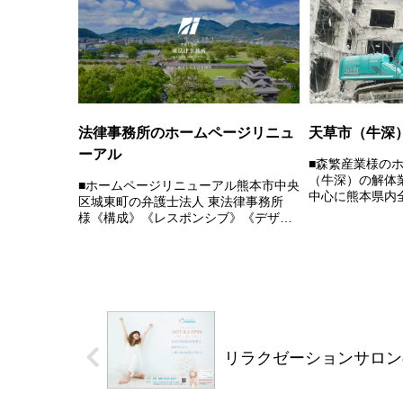
コツコツ投信」をモットーに、保険の
メーカーを問わずに、お客様に合わせ
た...
法律事務所のホームページリニュ
天草市（牛深
ーアル
■森繁産業様の
（牛深）の解体
■ホームページリニューアル熊本市中央
中心に熊本県内
区城東町の弁護士法人 東法律事務所
廃棄物の収集・
様《構成》《レスポンシブ》《デザイ
ら街並みの美観
ン》《コーディング》《パララック
ら業務に取組ま
ス》 Webサイトはこちらから確認でき
進み危険な建物が
ます。HOME / ABOUT / 制作実績 / 制
作料金 / ...
リラクゼーションサロン