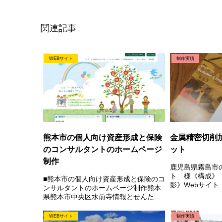
関連記事
WEBサイト
制作実績
熊本市の個人向け資産形成と保険
金属精密切削
のコンサルタントのホームページ
ット
制作
鹿児島県霧島市
ト 様《構成》
■熊本市の個人向け資産形成と保険のコ
影》Webサイト
ンサルタントのホームページ制作熊本
社概要）
県熊本市中央区水前寺情報とせんた
く 様個人の方向けのサイト「保障は
掛け捨て安いに限る」「浮いたお金は
WEBサイト
制作実績