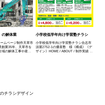
）の解体業
小学校低学年向け学習塾チラシ
ホームページ制作天草市
小学校低学年向け学習塾チラシ合志市
業創業35年、天草市を
須屋2752-1の優喜塾 様《構成》《デ
全域の解体工事や産業
ザイン》HOME / ABOUT / 制作実績 /
運搬・処理を行いなが
制作料金 / 無料相談・お問い合わせ
や環境への配慮しなが
れています。老朽化が
沢山あります。放...
のチラシデザイン