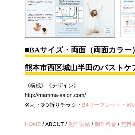
■BAサイズ・両面（両面カラ
熊本市西区城山半田のバストケ
《構成》《デザイン》
http://mamma-salon.com/
名刺・3つ折りチラシ・
B4リーフレット
・
W
HOME
/ ABOUT /
制作実績
/
制作料金
/
無料