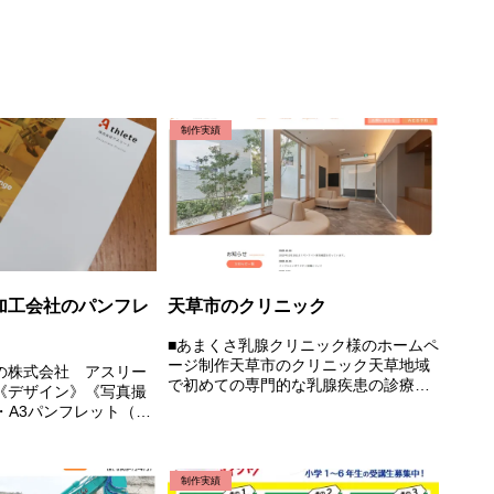
制作実績
加工会社のパンフレ
天草市のクリニック
■あまくさ乳腺クリニック様のホームペ
ージ制作天草市のクリニック天草地域
の株式会社 アスリー
で初めての専門的な乳腺疾患の診療を
《デザイン》《写真撮
行うクリニックです。私たちのチーム
・A3パンフレット（会
は、最新の診療技術や検査装置を備
え、早期発見や適切な治療のサポート
をいたします。定期的な検診や情報提
制作実績
供...