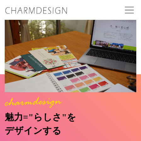
魅力="らしさ"を
デザインする