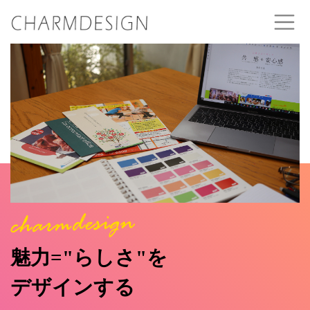
魅力="らしさ"を
デザインする