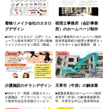
着物リメイク会社のカタロ
税理士事務所（会計事務
グデザイン
所）のホームページ制作
■A4サイズカタログ（12P）リニ
■会計事務所のホームページ制作
ューアル熊本市東区下江津の着物
熊本県嘉島町の税理士事務所タッ
リメイクのカナタツ商店《構成》
クスサポート会計事務所 様《構
《デザイン》《撮影》HOME /
成》《レスポンシブ》《デザイ
ABOUT / 制作実績 / 制作料金 /
ン》《コーディング》《パララッ
制作実績
制作実績
無料相談・お問い合わせ
クス》《写真撮影》《独自SSL対
応》とても親切に会計と税務をサ
ポートしていただけます。事業
計...
介護施設のチラシデザイン
天草市（牛深）の解体業
■A4サイズ・両面（両面カラー）
■森繁産業様のホームページ制作
介護施設・デイサービス・リハビ
天草市（牛深）の解体業創業35
リ熊本市合志市須屋のリハビリラ
年、天草市を中心に熊本県内全域
イフアゲイン 様《構成》《デザ
の解体工事や産業廃棄物の収集・
イン》3つ折りパンフレット・A4
運搬・処理を行いながら街並みの