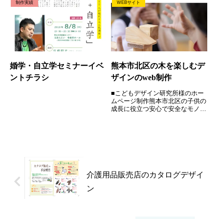
制作実績
WEBサイト
チラシ・Webサイト
美観や環境への配慮しながら業務
に取組まれています。老朽化が進
み危険な建物が沢山あります。
放...
婚学・自立学セミナーイベ
熊本市北区の木を楽しむデ
ントチラシ
ザインのweb制作
■こどもデザイン研究所様のホー
ムページ制作熊本市北区の子供の
成長に役立つ安心で安全なモノづ
くりこどもデザイン研究所様は、
保育園をはじめ楽しく創造力を育
み、子供の成長に役立つ、安心で
安全な、環境にやさしいデザイン
のモノづくりに取り組まれてい
ま...
介護用品販売店のカタログデザイ
ン