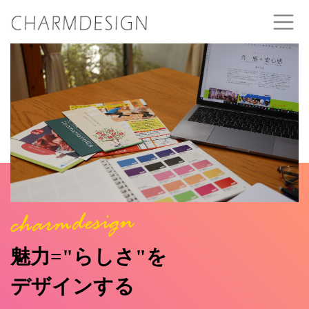
魅力="らしさ"を
デザインする