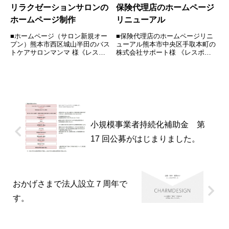
リラクゼーションサロンの
保険代理店のホームページ
ホームページ制作
リニューアル
■ホームページ（サロン新規オー
■保険代理店のホームページリニ
プン）熊本市西区城山半田のバス
ューアル熊本市中央区手取本町の
トケアサロンマンマ 様《レスポ
株式会社サポート様 《レスポン
ンシブ》《デザイン》《コーディ
シブ》《デザイン》《コーディン
ング》Webサイトはこちらから確
グ》《パララックス》《ブログ》
認できます。他、名刺・3つ折り
株式会社サポートは保険のプロの
チラシ・B4リーフレット・Web
総合リスクコンサルタントチーム
サイト・看板製作HOME ...
で、個人様・法人・事業主様・
ド...
小規模事業者持続化補助金 第
17 回公募がはじまりました。
おかげさまで法人設立７周年で
す。