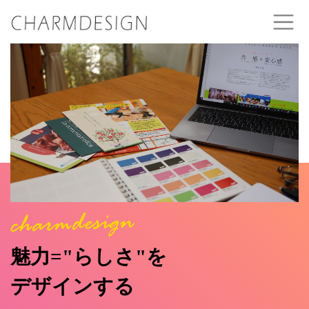
魅力="らしさ"を
デザインする