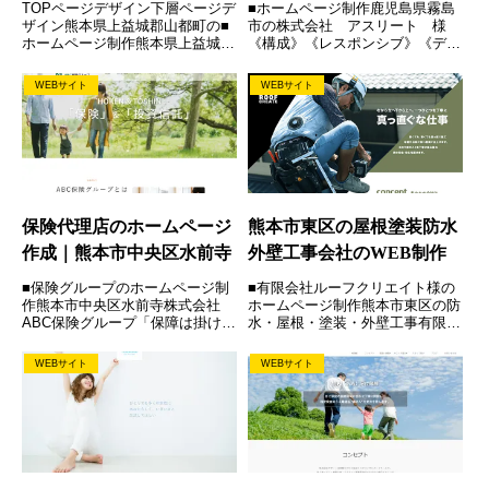
TOPページデザイン下層ページデ
■ホームページ制作鹿児島県霧島
ザイン熊本県上益城郡山都町の■
市の株式会社 アスリート 様
ホームページ制作熊本県上益城郡
《構成》《レスポンシブ》《デザ
山都町の県立高校入学希望者専用
イン》《コーディング》《パララ
サイト《レスポンシブ》《デザイ
ックス》《写真撮影》《独自SSL
WEBサイト
WEBサイト
ン》《コーディング》Webサイト
対応》 Webサイト
はこちらから確認できます。
HOME / ABOUT / ...
保険代理店のホームページ
熊本市東区の屋根塗装防水
作成｜熊本市中央区水前寺
外壁工事会社のWEB制作
■保険グループのホームページ制
■有限会社ルーフクリエイト様の
作熊本市中央区水前寺株式会社
ホームページ制作熊本市東区の防
ABC保険グループ「保障は掛け捨
水・屋根・塗装・外壁工事有限会
て安いに限る」「浮いたお金はコ
社ルーフクリエイト防水や、屋
ツコツ投信」をモットーに、お客
根、塗装、外壁工事等を中心に家
WEBサイト
WEBサイト
様に合わせた保険商品をご提案さ
まわり全般を請負われています。
れています。現在の保険をトータ
ROOGAショップや、鶴弥スーパ
ルで見て判断していただけま
ートライ登録施工店として登録
す。...
さ...