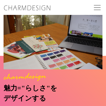
魅力="らしさ"を
デザインする