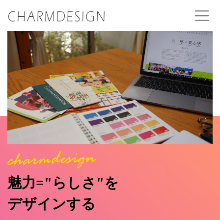
魅力="らしさ"を
デザインする