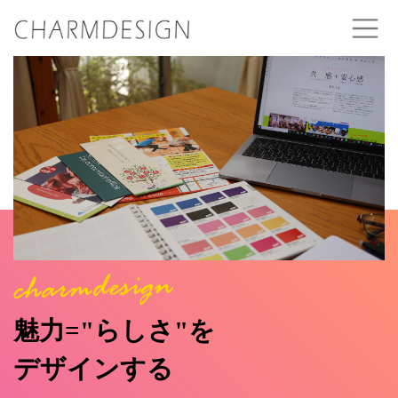
魅力="らしさ"を
デザインする