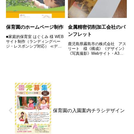
保育園のホームページ制作
金属精密切削加工会社のパ
ンフレット
■家庭的保育室 はぐくみ 様 WEB
サイト制作（ランディングペー
鹿児島県霧島市の株式会社 アス
ジ・レスポンシブ対応） ≪ディ
リート 様《構成》《デザイン》
レクション≫ ≪デザイン≫ ≪
《写真撮影》Webサイト・A3パ
コーディング» ≪WordPress構
ンフレット（会社概要）
築»
保育園の入園案内チラシデザイン