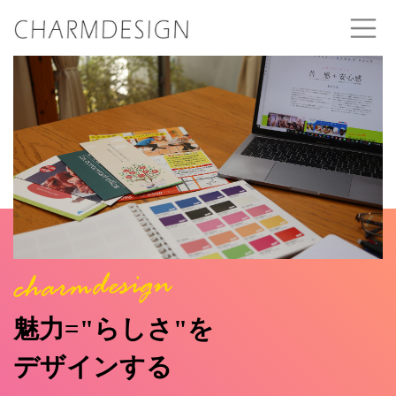
魅力="らしさ"を
デザインする