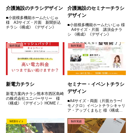
介護施設のチラシデザイン
介護施設のセミナーチラシ
デザイン
■小規模多機能ホームたいじゅ
様 A3サイズ・片面 新聞折込
■小規模多機能ホームたいじゅ 様
チラシ《構成》《デザイン》
A4サイズ・片面 講演会チラ
シ 《構成》《デザイン》
制作実績
制作実績
新電力チラシ
セミナー・イベントチラシ
デザイン
新電力案内チラシ熊本市西区島崎
の株式会社ユニバーサリー 様
■A4サイズ・両面（片面カラー/
《構成》《デザイン》HOME /
モノクロ）イベントチラシキャリ
ABOUT / 制作実績 / 制作料金 /
ア・アップくまもと 様《構成》
無料相談・お問い合わせ
《デザイン》
WEBサイト
制作実績