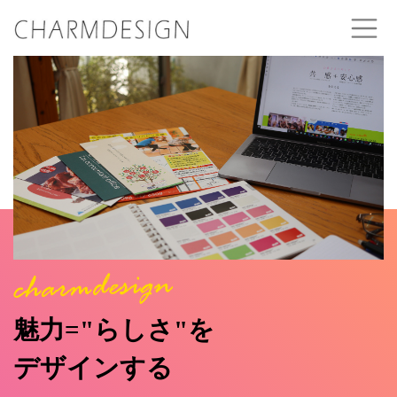
魅力="らしさ"を
デザインする