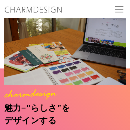
魅力="らしさ"を
デザインする